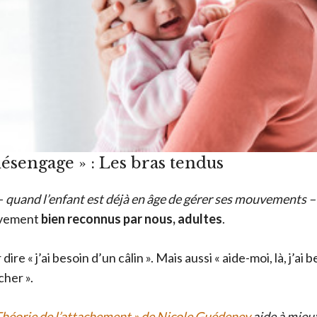
désengage » : Les bras tendus
–
quand l’enfant est déjà en âge de gérer ses mouvements –
tivement
bien reconnus par nous, adultes
.
dire « j’ai besoin d’un câlin ». Mais aussi « aide-moi, là, j’ai 
her ».
héorie de l’attachement » de Nicole Guédeney
aide à mie