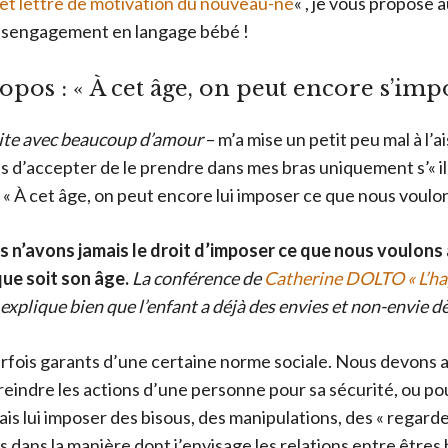
et lettre de motivation du nouveau-né
« , je vous propose 
désengagement en langage bébé !
opos : « À cet âge, on peut encore s’impo
ite avec beaucoup d’amour
– m’a mise un petit peu mal à l’ai
is d’accepter de le prendre dans mes bras uniquement s’« il 
 « À cet âge, on peut encore lui imposer ce que nous voulon
s n’avons jamais le droit d’imposer ce que nous voulons 
que soit son âge.
La conférence de
Catherine DOLTO « L’h
explique bien que l’enfant a déjà des envies et non-envie dè
ois garants d’une certaine norme sociale. Nous devons a
treindre les actions d’une personne pour sa sécurité, ou po
ais lui imposer des bisous, des manipulations, des « regard
 dans la manière dont j’envisage les relations entre êtres