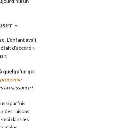
aujourd’hui un
ser ».
se. L’enfant avait
était d’accord ».
s ».
à quelqu’un qui
aptonomie
s la naissance !
ussi parfois
ur des raisons
e-moi dans les
 humains.