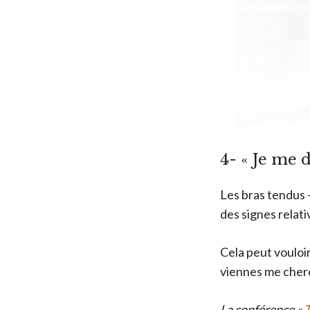
4- « Je me 
Les bras tendus 
des signes rela
Cela peut vouloir 
viennes me cherc
La conférence «
T