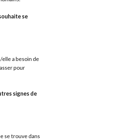
 souhaite se
/elle a besoin de
passer pour
utres signes de
lle se trouve dans