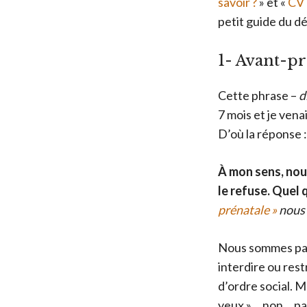
savoir ?
» et «
CV 
petit guide du 
1- Avant-pr
Cette phrase –
d
7 mois et je vena
D’où la réponse :
À mon sens, nou
le refuse. Quel 
prénatale »
nous 
Nous sommes parf
interdire ou res
d’ordre social. M
yeux »… non… pas