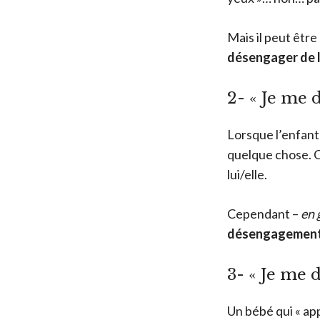
Mais il peut être 
désengager de l
2- « Je me 
Lorsque l’enfant 
quelque chose. Ce
lui/elle.
Cependant –
en 
désengagement n
3- « Je me 
Un bébé qui « app