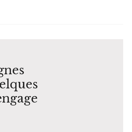
gnes
uelques
engage