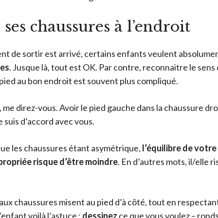
e ses chaussures à l’endroit
t de sortir est arrivé, certains enfants veulent absolume
les
. Jusque là, tout est OK. Par contre, reconnaitre le sen
 pied au bon endroit est souvent plus compliqué.
 me direz-vous. Avoir le pied gauche dans la chaussure droi
e suis d’accord avec vous.
ue les chaussures étant asymétrique,
l’équilibre de votr
propriée risque d’être moindre
. En d’autres mots, il/elle 
aux chaussures misent au pied d’à côté, tout en respectant
enfant voilà l’astuce :
dessinez
ce que vous voulez – ronds, 