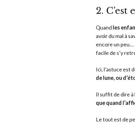
2. C’est 
Quand
les enfa
avoir du mal à sa
encore un peu… Je
facile de s’y ret
Ici, l’astuce est
de lune, ou d’éto
Il suffit de dire 
que quand l’affic
Le tout est de pe