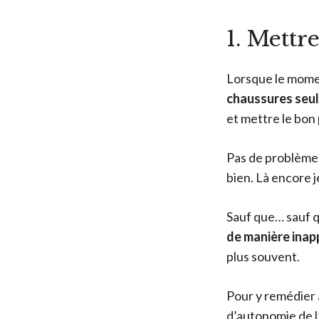
1. Mettr
Lorsque le momen
chaussures seu
et mettre le bon
Pas de problème,
bien. Là encore j
Sauf que… sauf q
de manière inap
plus souvent.
Pour y remédier 
d’autonomie de l’