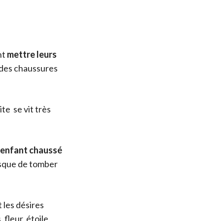
nt
mettre leurs
s des chaussures
te se vit très
e enfant chaussé
risque de tomber
 les désires
fleur, étoile,