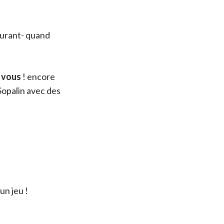
aurant- quand
c vous
! encore
 Sopalin avec des
un jeu !