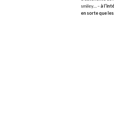
smiley… –
à l’in
en sorte que les