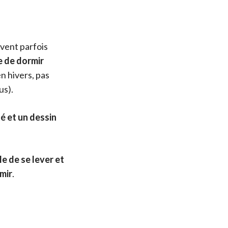
euvent parfois
re de dormir
n hivers, pas
us).
té et un dessin
le de se lever et
rmir
.