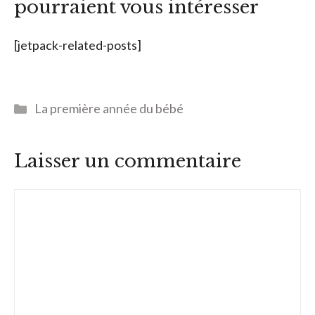
pourraient vous intéresser
[jetpack-related-posts]
Catégories
La première année du bébé
Laisser un commentaire
Commentaire