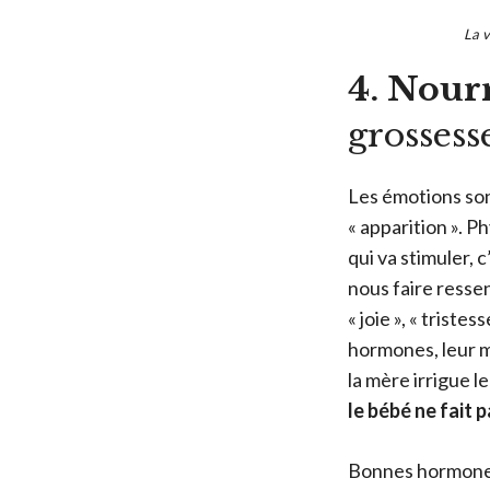
La v
4. Nour
grossess
Les émotions son
« apparition ». 
qui va stimuler, 
nous faire ressen
« joie », « trist
hormones, leur m
la mère irrigue l
le bébé ne fait p
Bonnes hormones