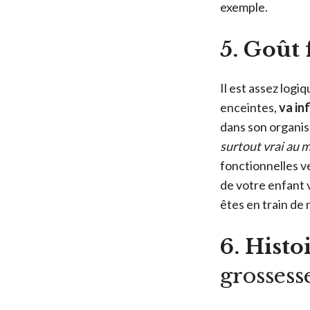
exemple.
5. Goût 
Il est assez logi
enceintes,
va in
dans son organis
surtout vrai au 
fonctionnelles v
de votre enfant v
êtes en train de
6. Histo
grossess