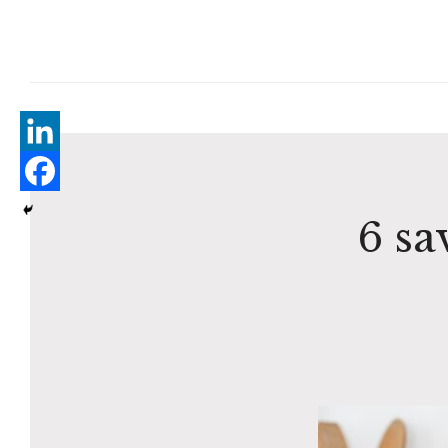
Aller
au
contenu
6 sa