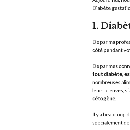
Diabète gestatio
1. Diabè
De par ma profes
côté pendant vo
De par mes conna
tout diabète, e
nombreuses alimen
leurs preuves, s
cétogène
.
Il y a beaucoup d
spécialement dédi