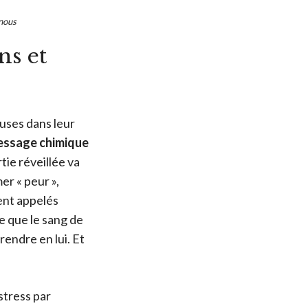
nous
ns et
uses dans leur
message chimique
tie réveillée va
er « peur »,
ment appelés
e que le sang de
rendre en lui. Et
tress par