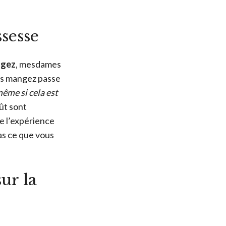
ssesse
ngez
, mesdames
ous mangez passe
ême si cela est
oût sont
re l’expérience
pas ce que vous
ur la