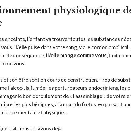
tionnement physiologique
de
e
s enceinte, l’enfant va trouver toutes les substances néce
 vous. Il/elle puise dans votre sang, via le cordon ombilical,
voie de conséquence,
il/elle mange comme vous
, boit com
comme vous.
ps et son être sont en cours de construction. Trop de subst
me l’alcool, la fumée, les perturbateurs endocriniens, les 
mmager le bon déroulement de « l’assemblage » de votre e
ations les plus bénignes, à la mort du fœtus, en passant par
déficience mentale et physique…
général, nous le savons déjà.