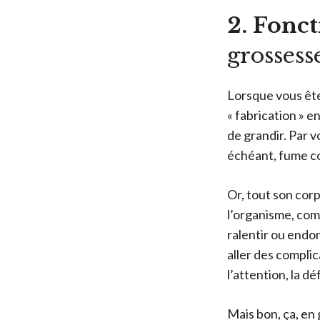
2. Fonc
grossess
Lorsque vous ête
« fabrication » en
de grandir. Par 
échéant, fume 
Or, tout son cor
l’organisme, com
ralentir ou endo
aller des complic
l’attention, la 
Mais bon, ça, en 