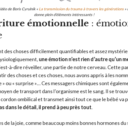
idéo de Boris Cyrulnik «
La transmission du trauma à travers les générations
» 
donne plein d’éléments intéressants !
riture émotionnelle
: émotio
e
t des choses difficilement quantifiables et assez mystérie
Physiologiquement,
une émotion n’est rien d’autre qu’un 
c’est-à-dire réveiller, une partie de notre cerveau. Cette par
tir des choses et ces choses, nous avons appris à les nomm
esse » ou « surprise »… Ces messagers chimiques sont égale
oyen de transport dans l’organisme est le sang. Il se trouv
e cordon ombilical et transmet ainsi tout ce que le bébé va p
as dans le détail, il prend à peu près tout
.
 de la joie, comme beaucoup moins bonnes hormones du s