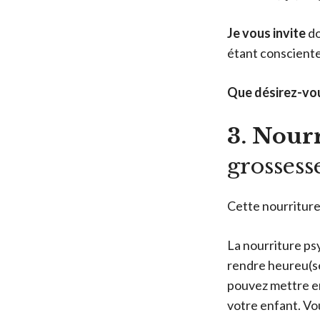
Je vous invite
d
étant consciente
Que désirez-vou
3. Nour
grossess
Cette nourriture-l
La nourriture psy
rendre heureu(se)
pouvez mettre en 
votre enfant. Vo