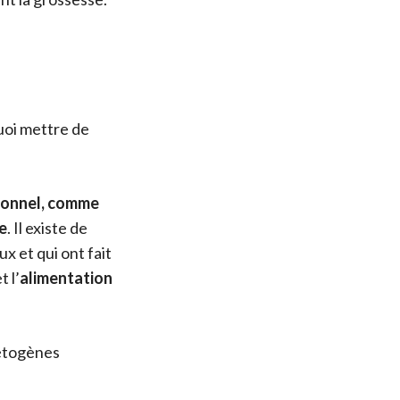
uoi mettre de
tionnel, comme
e
. Il existe de
x et qui ont fait
t l’
alimentation
cétogènes