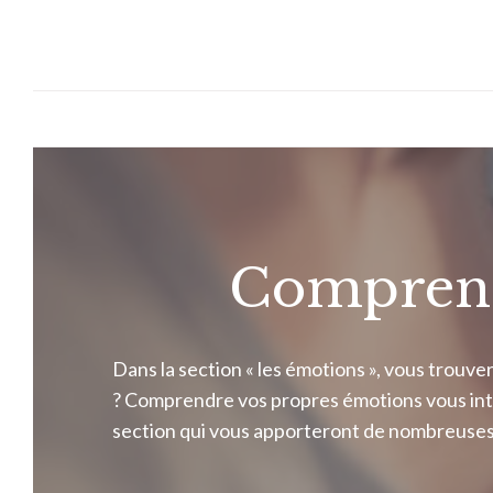
Aller
au
contenu
Comprendr
Dans la section « les émotions », vous trouv
? Comprendre vos propres émotions vous intér
section qui vous apporteront de nombreuses